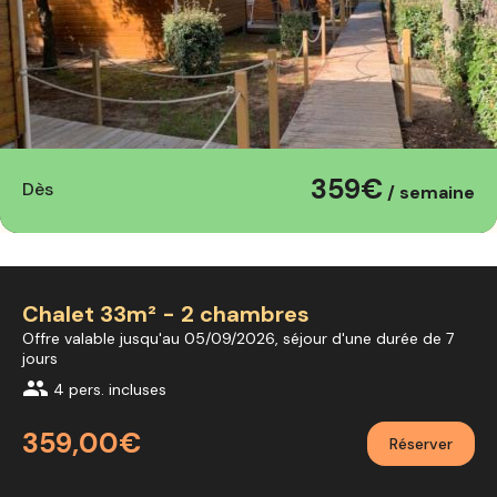
359€
Dès
/ semaine
Chalet 33m² - 2 chambres
Offre valable jusqu'au 05/09/2026, séjour d'une durée de 7
jours
group
4 pers. incluses
359,00€
Réserver