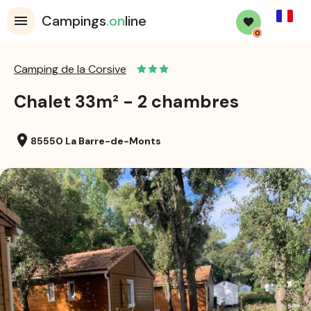
French
Campings
.on
line
0
Camping de la Corsive
Chalet 33m² - 2 chambres
location_on
85550 La Barre-de-Monts