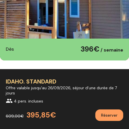
396€
Dès
/ semaine
IDAHO. STANDARD
Offre valable jusqu'au 26/09/2026, séjour d'une durée de 7
jours
group
4 pers. incluses
395,85€
Réserver
609,00€