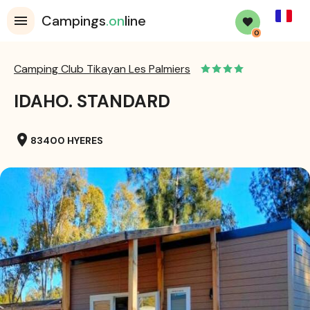
French
Campings
.on
line
0
Camping Club Tikayan Les Palmiers
IDAHO. STANDARD
location_on
83400 HYERES