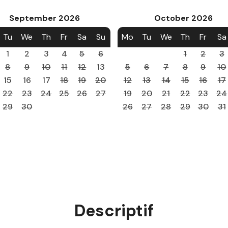
September
2026
October
2026
Tu
We
Th
Fr
Sa
Su
Mo
Tu
We
Th
Fr
Sa
1
2
3
4
5
6
1
2
3
8
9
10
11
12
13
5
6
7
8
9
10
15
16
17
18
19
20
12
13
14
15
16
17
22
23
24
25
26
27
19
20
21
22
23
24
29
30
26
27
28
29
30
31
Descriptif