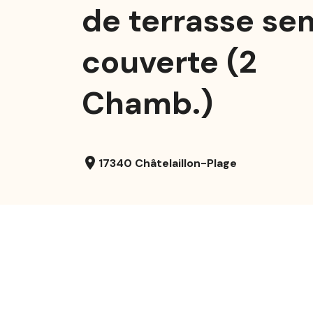
de terrasse se
couverte (2
Chamb.)
location_on
17340 Châtelaillon-Plage