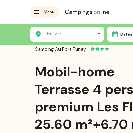
Campings
.on
line
Menu
Accueil
Les campings
Camping Au Port Punay
Lieu, ville
Dates 
Camping Au Port Punay
Mobil-home
Terrasse 4 per
premium Les Fl
25.60 m²+6.70