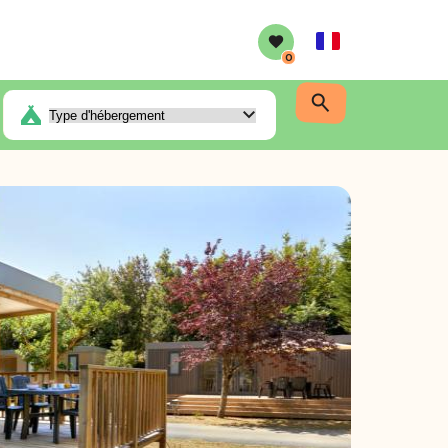
French
0
semi couverte (2 Chamb.)