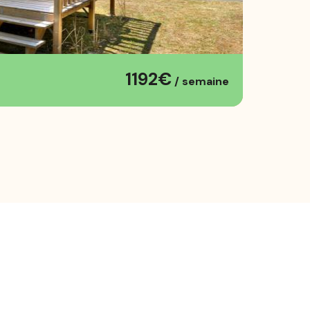
1192€
/ semaine