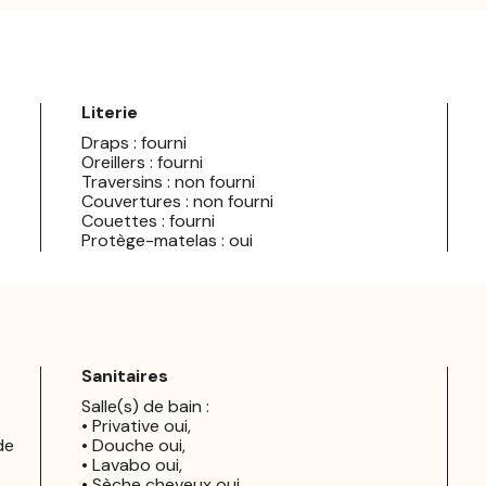
Literie
Draps : fourni
Oreillers : fourni
Traversins : non fourni
Couvertures : non fourni
Couettes : fourni
Protège-matelas : oui
Sanitaires
Salle(s) de bain :
• Privative oui,
de
• Douche oui,
• Lavabo oui,
• Sèche cheveux oui