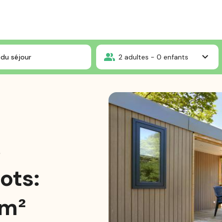
Mobil-home Terrasse 4 pers premium Les Flots: 25.60 m²+6.70 m² de terrasse 
du séjour
2
adultes -
0
enfants
s
ots:
 m²