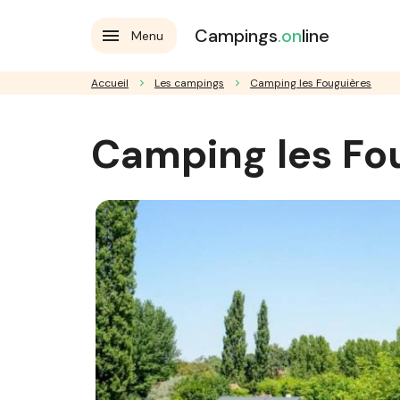
Campings
.on
line
Menu
Accueil
Les campings
Camping les Fouguières
Camping les Fo