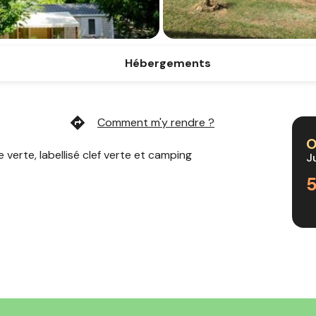
Hébergements
directions
Comment m'y rendre ?
O
verte, labellisé clef verte et camping
J