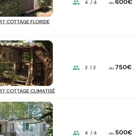
600€
group
4
/ 4
dès
T COTTAGE FLORIDE
750€
group
3
/ 3
dès
T COTTAGE CLIMATISÉ
500€
group
4
/ 4
dès