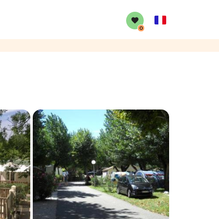
French
0