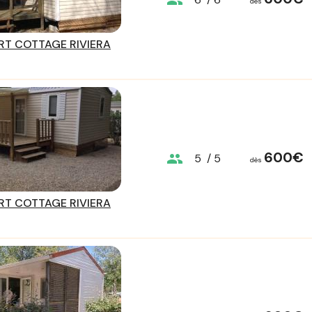
group
dès
T COTTAGE RIVIERA
600€
group
5
/ 5
dès
T COTTAGE RIVIERA