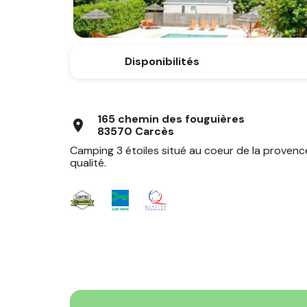
Disponibilités
165 chemin des fouguières
location_on
83570 Carcès
Camping 3 étoiles situé au coeur de la provence 
qualité.