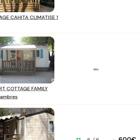
GE CAHITA CLIMATISE 1
dès
T COTTAGE FAMILY
hambres
600€
6
/ 6