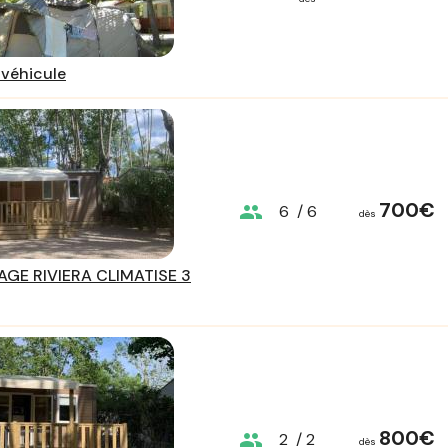
véhicule
700€
group
6
/ 6
dès
GE RIVIERA CLIMATISE 3
800€
group
2
/ 2
dès