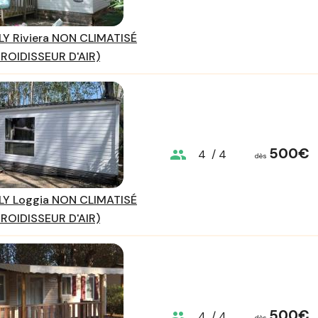
Y Riviera NON CLIMATISÉ
ROIDISSEUR D'AIR)
500€
group
4
/ 4
dès
Y Loggia NON CLIMATISÉ
ROIDISSEUR D'AIR)
500€
group
4
/ 4
dès